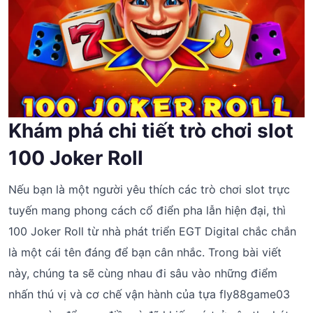
Khám phá chi tiết trò chơi slot
100 Joker Roll
Nếu bạn là một người yêu thích các trò chơi slot trực
tuyến mang phong cách cổ điển pha lẫn hiện đại, thì
100 Joker Roll từ nhà phát triển EGT Digital chắc chắn
là một cái tên đáng để bạn cân nhắc. Trong bài viết
này, chúng ta sẽ cùng nhau đi sâu vào những điểm
nhấn thú vị và cơ chế vận hành của tựa fly88game03