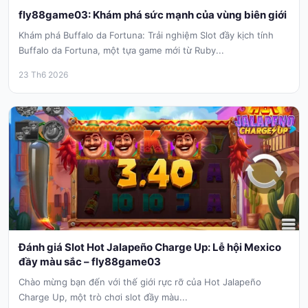
fly88game03: Khám phá sức mạnh của vùng biên giới
Khám phá Buffalo da Fortuna: Trải nghiệm Slot đầy kịch tính
Buffalo da Fortuna, một tựa game mới từ Ruby...
23 Th6 2026
Đánh giá Slot Hot Jalapeño Charge Up: Lễ hội Mexico
đầy màu sắc – fly88game03
Chào mừng bạn đến với thế giới rực rỡ của Hot Jalapeño
Charge Up, một trò chơi slot đầy màu...