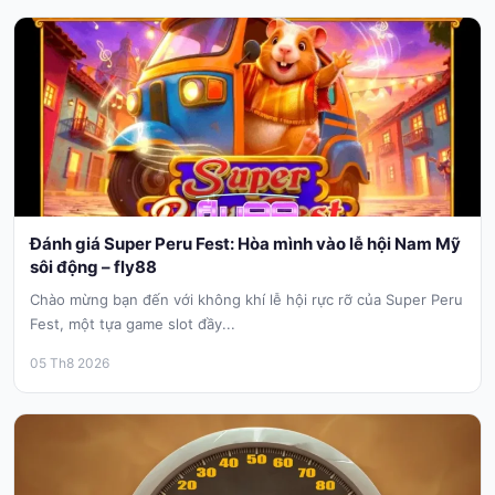
Đánh giá Super Peru Fest: Hòa mình vào lễ hội Nam Mỹ
sôi động – fly88
Chào mừng bạn đến với không khí lễ hội rực rỡ của Super Peru
Fest, một tựa game slot đầy...
05 Th8 2026