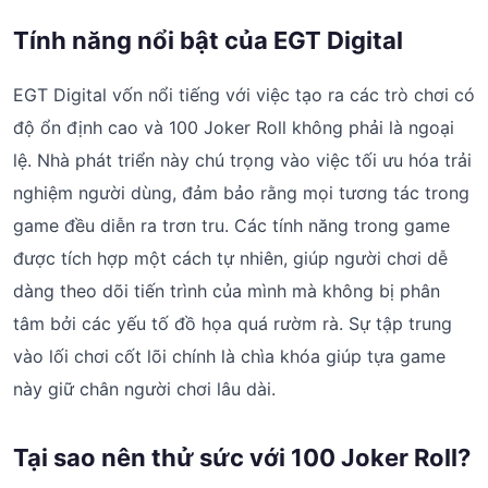
Tính năng nổi bật của EGT Digital
EGT Digital vốn nổi tiếng với việc tạo ra các trò chơi có
độ ổn định cao và 100 Joker Roll không phải là ngoại
lệ. Nhà phát triển này chú trọng vào việc tối ưu hóa trải
nghiệm người dùng, đảm bảo rằng mọi tương tác trong
game đều diễn ra trơn tru. Các tính năng trong game
được tích hợp một cách tự nhiên, giúp người chơi dễ
dàng theo dõi tiến trình của mình mà không bị phân
tâm bởi các yếu tố đồ họa quá rườm rà. Sự tập trung
vào lối chơi cốt lõi chính là chìa khóa giúp tựa game
này giữ chân người chơi lâu dài.
Tại sao nên thử sức với 100 Joker Roll?