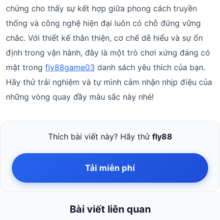
chứng cho thấy sự kết hợp giữa phong cách truyền
thống và công nghệ hiện đại luôn có chỗ đứng vững
chắc. Với thiết kế thân thiện, cơ chế dễ hiểu và sự ổn
định trong vận hành, đây là một trò chơi xứng đáng có
mặt trong
fly88game03
danh sách yêu thích của bạn.
Hãy thử trải nghiệm và tự mình cảm nhận nhịp điệu của
những vòng quay đầy màu sắc này nhé!
Thích bài viết này? Hãy thử
fly88
Tải miễn phí
Bài viết liên quan