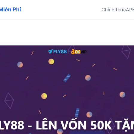
 Miễn Phí
Chính thức
AP