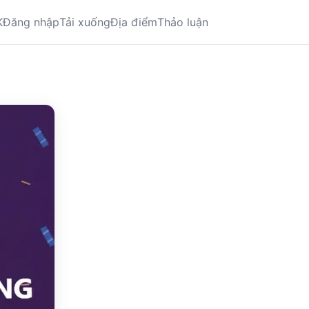
K
Đăng nhập
Tải xuống
Địa điểm
Thảo luận