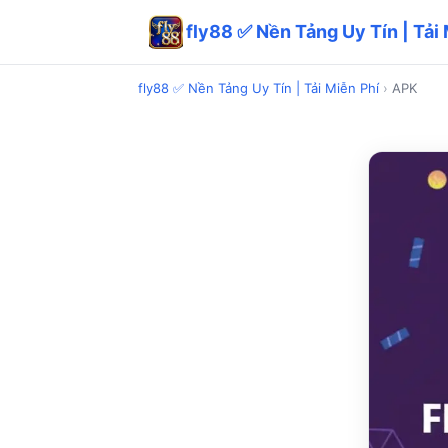
fly88 ✅ Nền Tảng Uy Tín | Tải
fly88 ✅ Nền Tảng Uy Tín | Tải Miễn Phí
›
APK