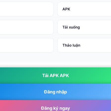
APK
Tải xuống
Thảo luận
Tải APK APK
Đăng nhập
Đăng ký ngay