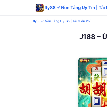
fly88 ✅ Nền Tảng Uy Tín | Tải
fly88 ✅ Nền Tảng Uy Tín | Tải Miễn Phí
J188 – Ứ