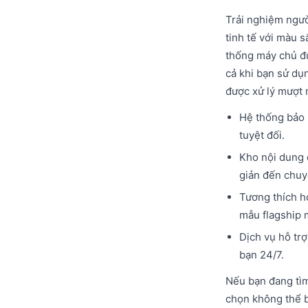
Trải nghiệm ngườ
tinh tế với màu s
thống máy chủ đư
cả khi bạn sử d
được xử lý mượt m
Hệ thống bảo 
tuyệt đối.
Kho nội dung đ
giản đến chuy
Tương thích h
mẫu flagship 
Dịch vụ hỗ tr
bạn 24/7.
Nếu bạn đang tìm 
chọn không thể b