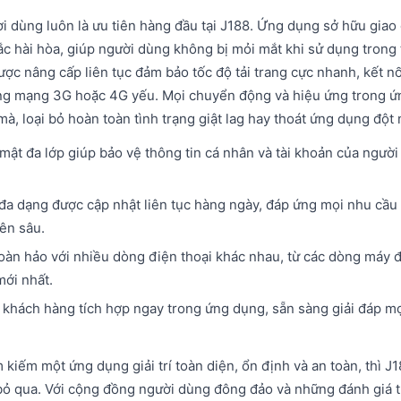
i dùng luôn là ưu tiên hàng đầu tại J188. Ứng dụng sở hữu giao 
ắc hài hòa, giúp người dùng không bị mỏi mắt khi sử dụng trong 
ợc nâng cấp liên tục đảm bảo tốc độ tải trang cực nhanh, kết n
ụng mạng 3G hoặc 4G yếu. Mọi chuyển động và hiệu ứng trong 
à, loại bỏ hoàn toàn tình trạng giật lag hay thoát ứng dụng đột 
mật đa lớp giúp bảo vệ thông tin cá nhân và tài khoản của người
a dạng được cập nhật liên tục hàng ngày, đáp ứng mọi nhu cầu g
ên sâu.
oàn hảo với nhiều dòng điện thoại khác nhau, từ các dòng máy 
mới nhất.
ợ khách hàng tích hợp ngay trong ứng dụng, sẵn sàng giải đáp m
kiếm một ứng dụng giải trí toàn diện, ổn định và an toàn, thì J1
ỏ qua. Với cộng đồng người dùng đông đảo và những đánh giá t